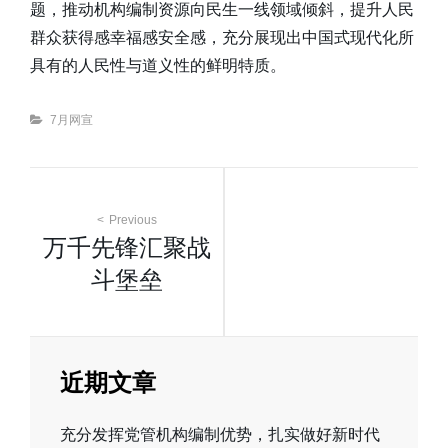
题，推动机构编制资源向民生一线领域倾斜，提升人民
群众获得感幸福感安全感，充分展现出中国式现代化所
具有的人民性与道义性的鲜明特质。
Categories
7月网宣
文
Previous
万千先锋汇聚战
章
斗堡垒
导
航
近期文章
充分发挥党管机构编制优势，扎实做好新时代