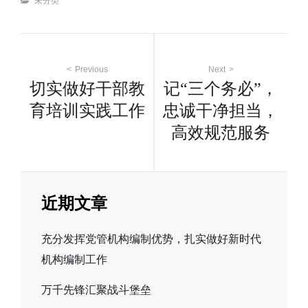
Categories
未分类
文
Previous
Next
切实做好干部教
记“三个务必”，
章
育培训实践工作
忠诚干净担当，
高效规范服务
导
航
近期文章
充分发挥党管机构编制优势，扎实做好新时代
机构编制工作
万千先锋汇聚战斗堡垒