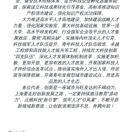
质。健全技术转移体系，提升科技企业孵化器服务能
级，探索设立科技成果转化引导基金。高标准推进知识
产权强市建设，强化知识产权法治保障。
大力推进高水平人才高地建设。加快建设战略人才
力量，强化国家实验室、重大科技基础设施、世界一流
大学、高水平研发机构、行业领军企业等平台的人才集
聚效应，聚焦“高精尖缺”，实施海内外顶尖人才引育、
科技领军人才队伍提升、青年科技人才队伍锻造、卓越
工程师和高技能人才振兴等工程，持续壮大科技创新
“四支队伍”。深化人才发展体制机制改革，实施更加积
极、更加开放、更加有效的人才政策，开展国家科技人
才评价综合改革试点，推动落实海外人才出入境、停居
留等保障措施，开展青年发展型城市建设试点，营造高
品质的人才生态。
各位代表，创新是一座城市兴旺发达的不竭动力。
上海要走好创新发展之路，一定要持续激活教育“源动
力”、点燃科技“新引擎”、筑牢人才“引凤巢”，不断开辟
新领域新赛道，让创新浪潮澎湃不息、奔腾向前！