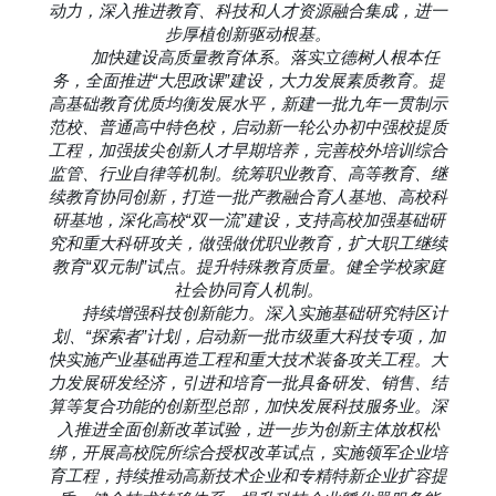
动力，深入推进教育、科技和人才资源融合集成，进一
步厚植创新驱动根基。
加快建设高质量教育体系。落实立德树人根本任
务，全面推进“大思政课”建设，大力发展素质教育。提
高基础教育优质均衡发展水平，新建一批九年一贯制示
范校、普通高中特色校，启动新一轮公办初中强校提质
工程，加强拔尖创新人才早期培养，完善校外培训综合
监管、行业自律等机制。统筹职业教育、高等教育、继
续教育协同创新，打造一批产教融合育人基地、高校科
研基地，深化高校“双一流”建设，支持高校加强基础研
究和重大科研攻关，做强做优职业教育，扩大职工继续
教育“双元制”试点。提升特殊教育质量。健全学校家庭
社会协同育人机制。
持续增强科技创新能力。深入实施基础研究特区计
划、“探索者”计划，启动新一批市级重大科技专项，加
快实施产业基础再造工程和重大技术装备攻关工程。大
力发展研发经济，引进和培育一批具备研发、销售、结
算等复合功能的创新型总部，加快发展科技服务业。深
入推进全面创新改革试验，进一步为创新主体放权松
绑，开展高校院所综合授权改革试点，实施领军企业培
育工程，持续推动高新技术企业和专精特新企业扩容提