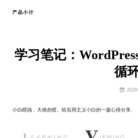
Skip
产品小计
to
content
Site
Overlay
学习笔记：WordPress
循
By
202
lzy0314
小白瞎搞，大佬勿喷。给实用主义小白的一篇心得分享.