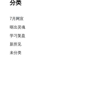
分类
7月网宣
呕出灵魂
学习复盘
新所见
未分类