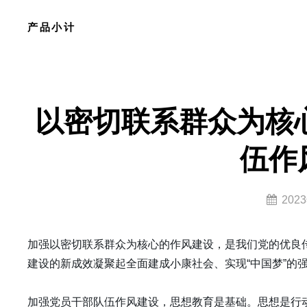
Skip
产品小计
to
content
Site
Overlay
以密切联系群众为核
伍作
By
202
lzy0314
加强以密切联系群众为核心的作风建设，是我们党的优良
建设的新成效凝聚起全面建成小康社会、实现“中国梦”的
加强党员干部队伍作风建设，思想教育是基础。思想是行