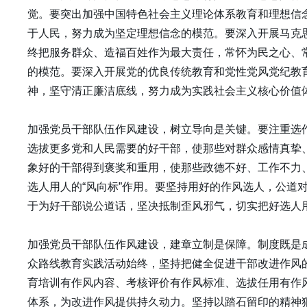
觉。要突出加强中国特色社会主义理论体系教育和理想信念
于人民，努力成为坚定理想信念的模范。要深入开展马克思
终把服务群众、造福百姓作为最大责任，常怀为民之心、
的模范。要深入开展党的优良传统教育和党性党风党纪教
神，坚守清正廉洁底线，努力成为实践社会主义核心价值
加强党员干部队伍作风建设，树立导向是关键。要注重选
选拔更多党和人民需要的好干部，使那些对群众感情真挚
象好的干部得到褒奖和重用，使那些政德不好、工作不力
选人用人的“风向标”作用。要坚持用好的作风选人，公道
于为好干部说公道话，坚决抵制歪风邪气，切实把好选人
加强党员干部队伍作风建设，建章立制是保障。制度既是
众路线教育实践活动始终，坚持把健全促进干部改进作风
育培训有作风内容、考核评价有作风标准、选拔任用有作
体系，为改进作风提供持久动力。坚持以踏石留印的精神狠