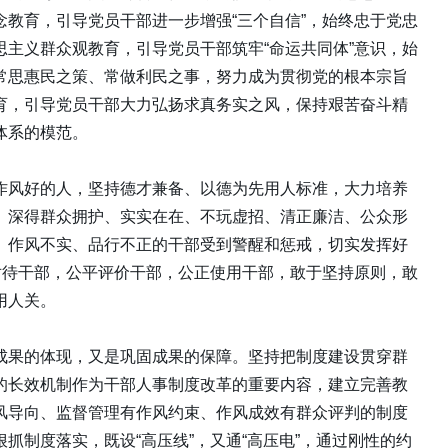
教育，引导党员干部进一步增强“三个自信”，始终忠于党忠
主义群众观教育，引导党员干部筑牢“命运共同体”意识，始
常思惠民之策、常做利民之事，努力成为贯彻党的根本宗旨
育，引导党员干部大力弘扬求真务实之风，保持艰苦奋斗精
体系的模范。
作风好的人，坚持德才兼备、以德为先用人标准，大力培养
、深得群众拥护、实实在在、不玩虚招、清正廉洁、公众形
、作风不实、品行不正的干部受到警醒和惩戒，切实发挥好
对待干部，公平评价干部，公正使用干部，敢于坚持原则，敢
用人关。
成果的体现，又是巩固成果的保障。坚持把制度建设贯穿群
的长效机制作为干部人事制度改革的重要内容，建立完善教
风导向、监督管理有作风约束、作风成效有群众评判的制度
抓制度落实，既设“高压线”，又通“高压电”，通过刚性的约