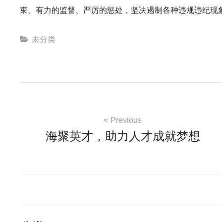
束、有力的监督、严厉的惩处，坚决遏制各种违规违纪现
Categories
未分类
文
Previous
海聚英才，助力人才成就梦想
章
导
航