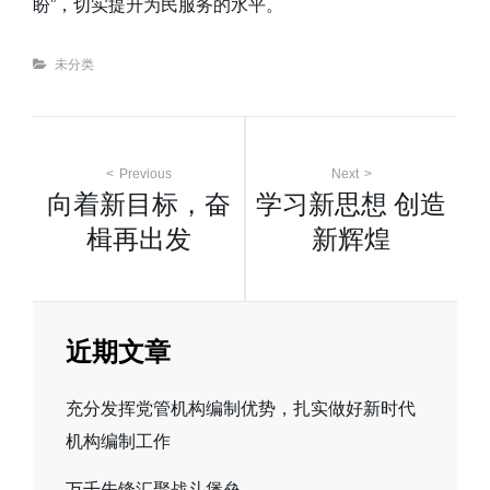
盼”，切实提升为民服务的水平。
Categories
未分类
文
Previous
Next
向着新目标，奋
学习新思想 创造
章
楫再出发
新辉煌
导
航
近期文章
充分发挥党管机构编制优势，扎实做好新时代
机构编制工作
万千先锋汇聚战斗堡垒