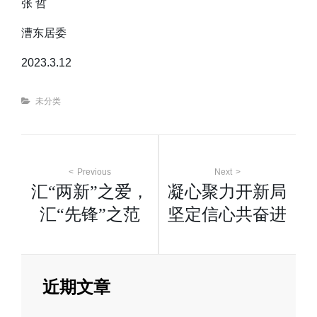
张 哲
漕东居委
2023.3.12
Categories
未分类
文
Previous
Next
汇“两新”之爱，
凝心聚力开新局
章
汇“先锋”之范
坚定信心共奋进
导
航
近期文章