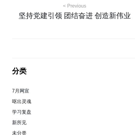
文
Previous
坚持党建引领 团结奋进 创造新伟业
章
导
航
分类
7月网宣
呕出灵魂
学习复盘
新所见
未分类