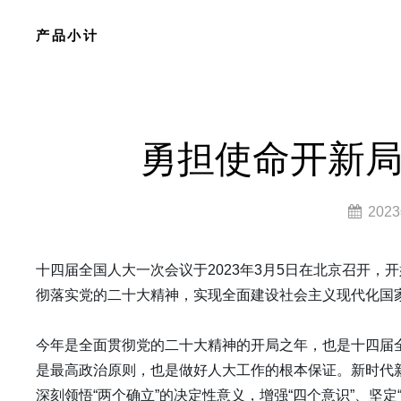
Skip
产品小计
to
content
Site
Overlay
勇担使命开新局
By
202
lzy0314
十四届全国人大一次会议于2023年3月5日在北京召开
彻落实党的二十大精神，实现全面建设社会主义现代化国
今年是全面贯彻党的二十大精神的开局之年，也是十四届
是最高政治原则，也是做好人大工作的根本保证。新时代
深刻领悟“两个确立”的决定性意义，增强“四个意识”、坚定