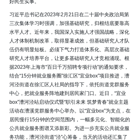
好民生实事。
习近平总书记在2023年2月21日在二十届中央政治局第
三次集体学习时强调，加强基础研究，归根结底要靠高
水平人才。近年来，我国深入实施人才强国战略，深化
人才体制机制改革，取得显著成效，但基础研究人才队
伍仍有明显短板。必须下气力打造体系化、高层次基础
研究人才培养平台，让更多基础研究人才竞相涌现。根
据2023年上海市“百日千万招聘专项行动”的通知要求，
结合“15分钟就业服务圈”徐汇区“宜业box”项目推进，漕
河泾街道在徐汇区人社局的指导下，依托街道党群服务
中心，把就业服务阵地建到居民家门口。近日，“宜业
box”漕河泾站启动仪式暨“职引未来 筑梦青春”就业主题
活动在漕溪党群服务中心举办。以“宜业box”为支点，在
居民慢行15分钟的空间范围内，一幅多元化、智能化的
公共就业服务图谱又添新彩。为进一步充实公共就业服
务功能，漕河泾街道“泾”心筹备，当天的活动还汇集了