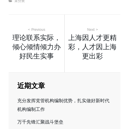
Categories
未分类
文
Previous
Next
理论联系实际，
上海因人才更精
章
倾心倾情倾力办
彩，人才因上海
好民生实事
更出彩
导
航
近期文章
充分发挥党管机构编制优势，扎实做好新时代
机构编制工作
万千先锋汇聚战斗堡垒