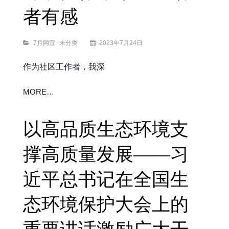
者有感
Categories
7月网宣
未分类
2023年7月24日
作为社区工作者，我深
中
MORE…
共
中
央
组
织
部
关
于
以高品质生态环境支
在
防
汛
救
灾
中
充
撑高质量发展——习
分
发
挥
基
层
党
组
近平总书记在全国生
织
战
斗
堡
垒
作
用
态环境保护大会上的
和
广
大
党
员
先
锋
模
范