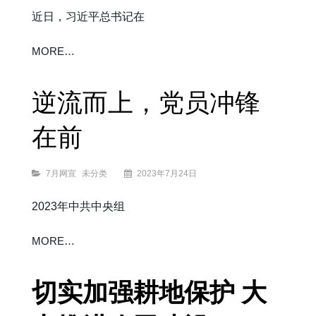
近日，习近平总书记在
让
MORE…
生
态
保
护
理
念
深
植
逆流而上，党员冲锋
基
层
在前
Categories
7月网宣
未分类
2023年7月24日
2023年中共中央组
逆
MORE…
流
而
上，
党
员
冲
锋
在
切实加强耕地保护 大
前