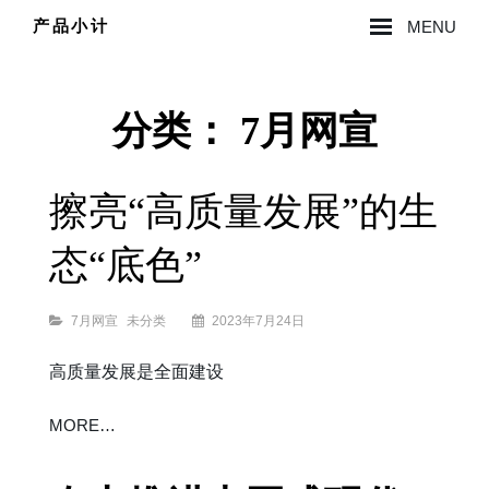
Skip
产品小计
MENU
to
Site
content
Overlay
分类：
7月网宣
擦亮“高质量发展”的生
态“底色”
Categories
7月网宣
未分类
2023年7月24日
高质量发展是全面建设
擦
MORE…
亮
“高
质
量
发
展”
的
生