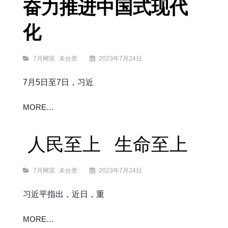
奋力推进中国式现代
态
“底
色”
化
Categories
7月网宣
未分类
2023年7月24日
7月5日至7日，习近
奋
MORE…
力
推
进
中
国
式
现
代
人民至上 生命至上
化
Categories
7月网宣
未分类
2023年7月24日
习近平指出，近日，重
人
MORE…
民
至