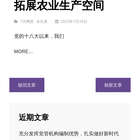
拓展农业生产空间
全
国
生
态
环
境
保
护
大
Categories
会
7月网宣
未分类
2023年7月24日
上
的
重
要
讲
话
党的十八大以来，我们
激
励
广
大
干
部
群
切
MORE…
众
实
全
加
面
强
推
耕
进
地
美
保
丽
护
中
全
国
力
建
提
设
升
社
耕
区
地
工
文
质
作
量
较旧文章
者
较新文章
稳
有
步
感
拓
展
农
章
业
生
产
空
间
导
近期文章
航
充分发挥党管机构编制优势，扎实做好新时代