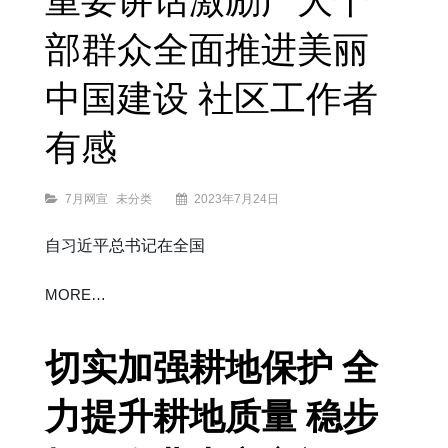
重要讲话激励广大干
作
用
社
区
工
部群众全面推进美丽
作
者
有
感
中国建设 社区工作者
有感
Categories
7月网宣
未分类
2023年7月24日
自习近平总书记在全国
以
MORE…
高
品
质
生
态
环
境
支
切实加强耕地保护 全
撑
高
质
量
发
展
——
力提升耕地质量 稳步
习
近
平
总
书
记
在