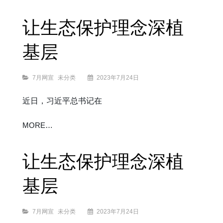
上
生
命
至
上
让生态保护理念深植
基层
Categories
7月网宣
未分类
2023年7月24日
近日，习近平总书记在
让
MORE…
生
态
保
护
理
念
深
植
让生态保护理念深植
基
层
基层
Categories
7月网宣
未分类
2023年7月24日