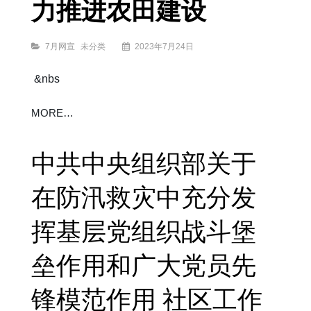
力推进农田建设
Categories
7月网宣
未分类
2023年7月24日
&nbs
切
MORE…
实
加
强
耕
地
保
护 大
力
中共中央组织部关于
推
进
农
田
建
设
在防汛救灾中充分发
挥基层党组织战斗堡
垒作用和广大党员先
锋模范作用 社区工作