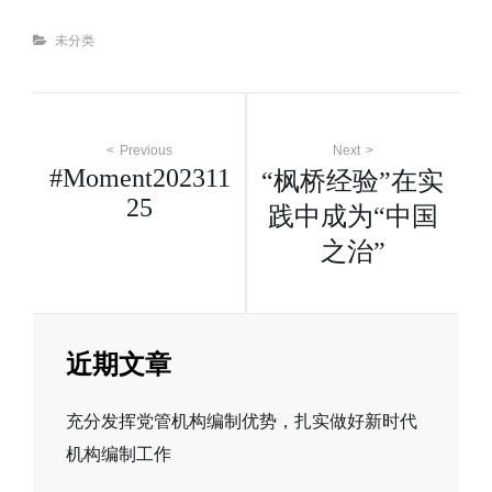
Categories
未分类
文
Previous
Next
#Moment202311
“枫桥经验”在实
章
25
践中成为“中国
之治”
导
航
近期文章
充分发挥党管机构编制优势，扎实做好新时代
机构编制工作